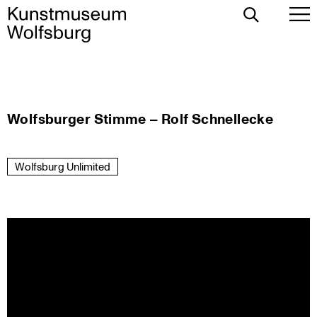
Toggle
To
Search
Pr
Me
Skip
Wolfsburger Stimme – Rolf Schnellecke
to
content
Wolfsburg Unlimited