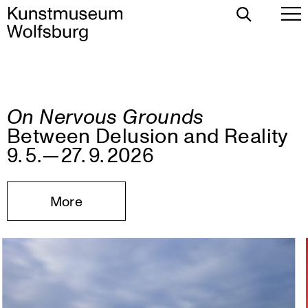
Toggle
To
Search
Pr
Me
Kunstmuseum
On Nervous Grounds
Skip
Wolfsburg
Between Delusion and Reality
to
content
9. 5. — 27. 9. 2026
More