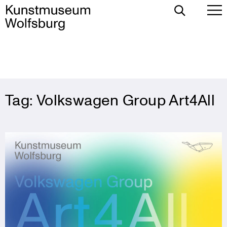
Toggle
To
Search
Pr
Me
Skip
Tag:
Volkswagen Group Art4All
to
content