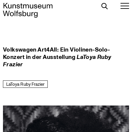
Toggle
To
Search
Pr
Me
Skip
Volkswagen Art4All: Ein Violinen-Solo-
to
Konzert in der Ausstellung
LaToya Ruby
content
Frazier
LaToya Ruby Frazier