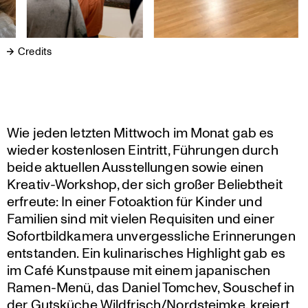
Credits
Wie jeden letzten Mittwoch im Monat gab es
wieder kosten­losen Eintritt, Führungen durch
beide aktuellen Ausstel­lungen sowie einen
Kreativ-Workshop, der sich großer Beliebt­heit
erfreute: In einer Fotoak­tion für Kinder und
Familien sind mit vielen Requi­siten und einer
Sofort­bild­ka­mera unver­gess­liche Erinne­rungen
entstanden. Ein kulina­ri­sches Highlight gab es
im Café Kunst­pause mit einem japani­schen
Ramen-Menü, das Daniel Tomchev, Souschef in
der Gutsküche Wildfrisch/Nordsteimke, kreiert