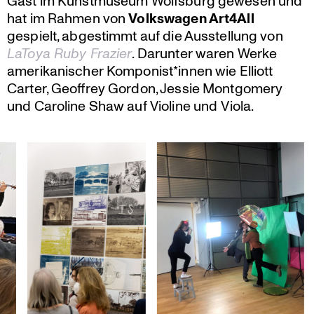
Gast im Kunst­mu­seum Wolfsburg gewesen und
hat im Rahmen von
Volks­wagen Art4All
gespielt, abgestimmt auf die Ausstel­lung von
LaToya Ruby Frazier
. Darunter waren Werke
ameri­ka­ni­scher Komponist*innen wie Elliott
Carter, Geoffrey Gordon, Jessie Montgo­mery
und Caroline Shaw auf Violine und Viola.