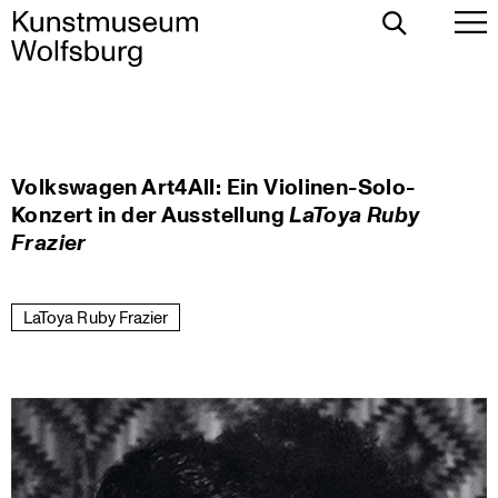
Toggle
To
Search
Pr
Me
Skip
Volkswagen Art4All: Ein Violinen-Solo-
to
Konzert in der Ausstellung
LaToya Ruby
content
Frazier
LaToya Ruby Frazier