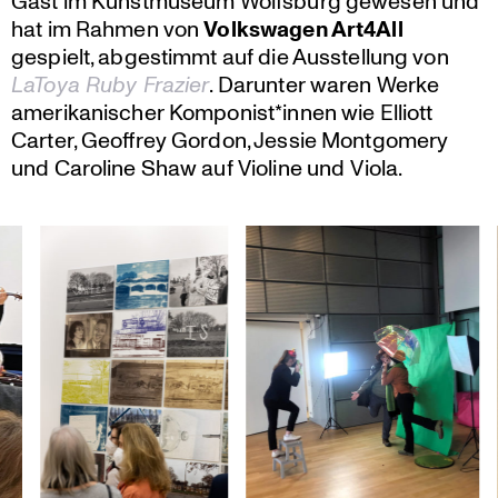
Gast im Kunst­mu­seum Wolfsburg gewesen und
hat im Rahmen von
Volks­wagen Art4All
gespielt, abgestimmt auf die Ausstel­lung von
LaToya Ruby Frazier
. Darunter waren Werke
ameri­ka­ni­scher Komponist*innen wie Elliott
Carter, Geoffrey Gordon, Jessie Montgo­mery
und Caroline Shaw auf Violine und Viola.