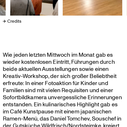
Credits
Wie jeden letzten Mittwoch im Monat gab es
wieder kosten­losen Eintritt, Führungen durch
beide aktuellen Ausstel­lungen sowie einen
Kreativ-Workshop, der sich großer Beliebt­heit
erfreute: In einer Fotoak­tion für Kinder und
Familien sind mit vielen Requi­siten und einer
Sofort­bild­ka­mera unver­gess­liche Erinne­rungen
entstanden. Ein kulina­ri­sches Highlight gab es
im Café Kunst­pause mit einem japani­schen
Ramen-Menü, das Daniel Tomchev, Souschef in
der Gutsküche Wildfrisch/Nordsteimke, kreiert