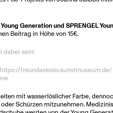
der Young Genera­tion und SPRENGEL You
en Beitrag in Höhe von 15€.
l dabei sein!
https://freundeskreis.kunstmuseum.de/
kmw
beiten mit wasser­lös­li­cher Farbe, denno
g oder Schürzen mitzu­nehmen. Medizi­ni­
dschuhe werden von der Young Genera­t