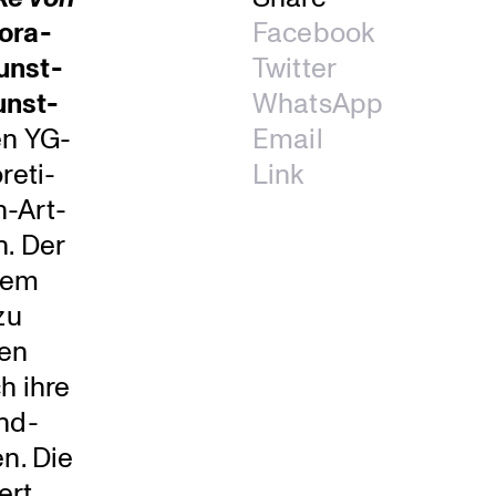
o­ra­
Facebook
Kunst­
Twitter
unst­
WhatsApp
en YG-
Email
e­ti­
Link
n-Art-
n. Der
 dem
zu
den
ch ihre
und­
n. Die
ert