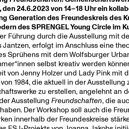
den 24.6.2023 von 14–18 Uhr ein kolla­b
ng Genera­tion des Freun­des­kreis des 
e­dern des SPRENGEL Young Circle im K
r Führung durch die Ausstel­lung mit d
Jantzen, erfolgt im Anschluss eine theor
des Sprühens mit dem Wolfs­burger Urba
ehmer*innen selbst kreativ werden könne
beit von Jenny Holzer und Lady Pink mit
von 1984, die aktuell in der Ausstel­lung 
schafts­werke zu erstellen, angelehnt an 
e der Ausstel­lung
Freund­schaften
, die au
t haben. Der Workshop soll auch die Fre
en innerhalb der Freun­des­kreise stärke
s FSJ-Projekts von Joanna Jakobs initii