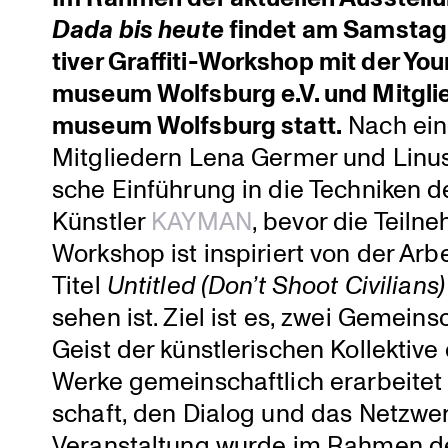
Dada bis heute
findet am Samstag, 
tiver Graffiti-Workshop mit der You
mu­seum Wolfsburg e.V. und Mitgli
mu­seum Wolfsburg statt.
Nach eine
Mitglie­dern Lena Germer und Linus 
sche Einfüh­rung in die Techniken 
Künstler
KAYMAN
, bevor die Teiln
Workshop ist inspi­riert von der Ar
Titel
Untitled (Don’t Shoot Civilians)
sehen ist. Ziel ist es, zwei Gemein­
Geist der künst­le­ri­schen Kollek­tiv
Werke gemein­schaft­lich erarbeite
schaft, den Dialog und das Netzwerk
Veran­stal­tung wurde im Rahmen de