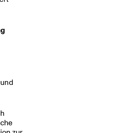
ng
und
ch
sche
ion zur