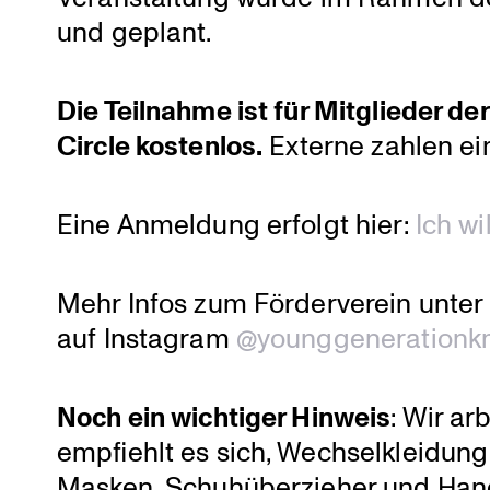
und geplant.
Die Teilnahme ist für Mitglieder 
Circle kostenlos.
Externe zahlen ein
Eine Anmeldung erfolgt hier:
Ich wil
Mehr Infos zum Förder­verein unter
auf Instagram
@younggeneration
Noch ein wichtiger Hinweis
: Wir ar
empfiehlt es sich, Wechsel­klei­dun
Masken, Schuh­über­zieher und Han