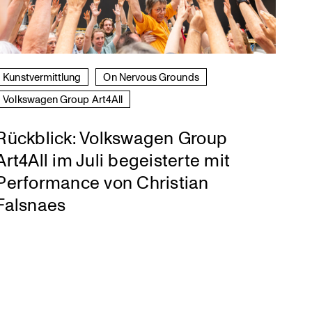
Kunst­ver­mitt­lung
On Nervous Grounds
Volks­wagen Group Art4All
Rückblick: Volkswagen Group
Art4All im Juli begeisterte mit
Performance von Christian
Falsnaes