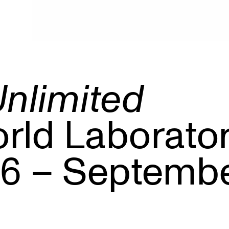
nlimited
orld Laborato
16 – Septembe