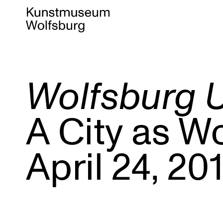
Wolfsburg U
Skip
to
A City as W
content
April 24, 20