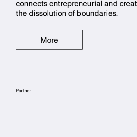
connects entre­pre­neu­rial and crea
the disso­lu­tion of boundaries.
More
Partner