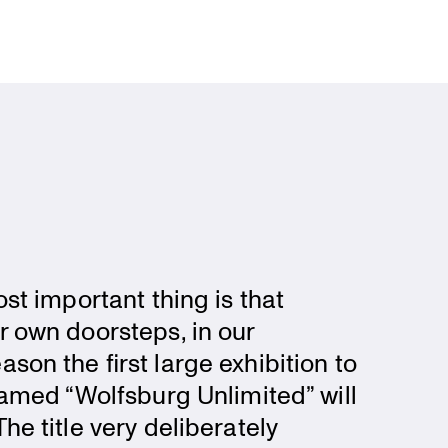
ost important thing is that
r own doorsteps, in our
son the first large exhibi­tion to
 named “Wolfsburg Unlimited” will
e title very deliber­ately