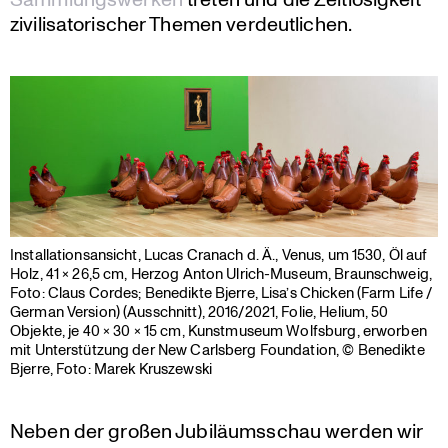
zivili­sa­to­ri­scher Themen verdeutlichen.
Instal­la­ti­ons­an­sicht, Lucas Cranach d. Ä., Venus, um 1530, Öl auf
Holz, 41 × 26,5 cm, Herzog Anton Ulrich-Museum, Braun­schweig,
Foto: Claus Cordes; Benedikte Bjerre, Lisa’s Chicken (Farm Life /
German Version) (Ausschnitt), 2016/2021, Folie, Helium, 50
Objekte, je 40 × 30 × 15 cm, Kunst­mu­seum Wolfsburg, erworben
mit Unter­stüt­zung der New Carlsberg Founda­tion, © Benedikte
Bjerre, Foto: Marek Kruszewski
Neben der großen Jubilä­ums­schau werden wir