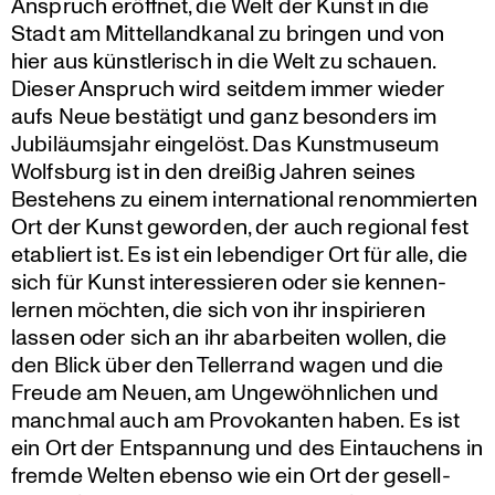
Anspruch eröffnet, die Welt der Kunst in die
Stadt am Mittel­land­kanal zu bringen und von
hier aus künst­le­risch in die Welt zu schauen.
Dieser Anspruch wird seitdem immer wieder
aufs Neue bestätigt und ganz besonders im
Jubilä­ums­jahr eingelöst. Das Kunst­mu­seum
Wolfsburg ist in den dreißig Jahren seines
Bestehens zu einem inter­na­tional renom­mierten
Ort der Kunst geworden, der auch regional fest
etabliert ist. Es ist ein leben­diger Ort für alle, die
sich für Kunst inter­es­sieren oder sie kennen­
lernen möchten, die sich von ihr inspi­rieren
lassen oder sich an ihr abarbeiten wollen, die
den Blick über den Teller­rand wagen und die
Freude am Neuen, am Ungewöhn­li­chen und
manchmal auch am Provo­kanten haben. Es ist
ein Ort der Entspan­nung und des Eintau­chens in
fremde Welten ebenso wie ein Ort der gesell­