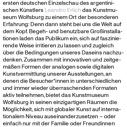
ersten deutschen Einzel­schau des argen­ti­ni­
schen Künstlers
Leandro Erlich
das Kunst­mu­
seum Wolfsburg zu einem Ort der beson­deren
Erfahrung: Denn dann steht bei uns die Welt auf
dem Kopf. Begeh- und benutz­bare Großin­stal­la­
tionen laden das Publikum ein, sich auf faszi­nie­
rende Weise irritieren zu lassen und zugleich
über die Bedin­gungen unseres Daseins nachzu­
denken. Zusammen mit innova­tiven und zeitge­
mäßen Formen der analogen sowie digitalen
Kunst­ver­mitt­lung unserer Ausstel­lungen, an
denen die Besucher*innen in unter­schied­li­chen
und immer wieder überra­schenden Formaten
aktiv teilnehmen, bietet das Kunst­mu­seum
Wolfsburg in seinen einzig­ar­tigen Räumen die
Möglich­keit, sich mit globaler Kunst auf inter­na­
tio­nalem Niveau ausein­an­der­zu­setzen – oder
einfach nur mit der Familie oder Freun­dinnen