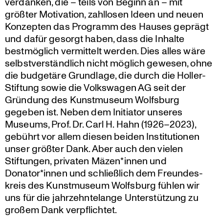
verdanken, die – teils von Beginn an – mit
größter Motiva­tion, zahllosen Ideen und neuen
Konzepten das Programm des Hauses geprägt
und dafür gesorgt haben, dass die Inhalte
bestmög­lich vermit­telt werden. Dies alles wäre
selbst­ver­ständ­lich nicht möglich gewesen, ohne
die budgetäre Grundlage, die durch die Holler-
Stiftung sowie die Volks­wagen AG seit der
Gründung des Kunst­mu­seum Wolfsburg
gegeben ist. Neben dem Initiator unseres
Museums, Prof. Dr. Carl H. Hahn (1926–2023),
gebührt vor allem diesen beiden Insti­tu­tionen
unser größter Dank. Aber auch den vielen
Stiftungen, privaten Mäzen*innen und
Donator*innen und schließ­lich dem Freun­des­
kreis des Kunst­mu­seum Wolfsburg fühlen wir
uns für die jahrzehn­te­lange Unter­stüt­zung zu
großem Dank verpflichtet.