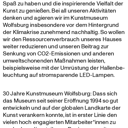
Spaß zu haben und die inspi­rie­rende Vielfalt der
Kunst zu genießen. Bei all unseren Aktivi­täten
denken und agieren wir im Kunst­mu­seum
Wolfsburg insbe­son­dere vor dem Hinter­grund
der Klima­krise zunehmend nachhaltig. So wollen
wir den Ressour­cen­ver­brauch unseres Hauses
weiter reduzieren und unseren Beitrag zur
Senkung von CO2-Emissionen und anderen
umwelt­scho­nenden Maßnahmen leisten,
beispiels­weise mit der Umrüstung der Hallen­be­
leuch­tung auf strom­spa­rende LED-Lampen.
30 Jahre Kunst­mu­seum Wolfsburg: Dass sich
das Museum seit seiner Eröffnung 1994 so gut
entwi­ckeln und auf der globalen Landkarte der
Kunst verankern konnte, ist in erster Linie den
vielen hoch engagierten Mitarbeiter*innen zu