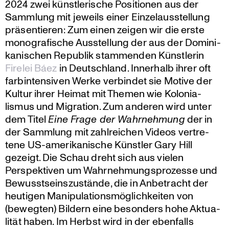
2024 zwei künst­le­ri­sche Positionen aus der
Sammlung mit jeweils einer Einzel­aus­stel­lung
präsen­tieren: Zum einen zeigen wir die erste
monogra­fi­sche Ausstel­lung der aus der Domini­
ka­ni­schen Republik stammenden Künst­lerin
Firelei Báez
in Deutsch­land. Innerhalb ihrer oft
farbin­ten­siven Werke verbindet sie Motive der
Kultur ihrer Heimat mit Themen wie Kolonia­
lismus und Migration. Zum anderen wird unter
dem Titel
Eine Frage der Wahrneh­mung
der in
der Sammlung mit zahlrei­chen Videos vertre­
tene US-ameri­ka­ni­sche Künstler Gary Hill
gezeigt. Die Schau dreht sich aus vielen
Perspek­tiven um Wahrneh­mungs­pro­zesse und
Bewusst­seins­zu­stände, die in Anbetracht der
heutigen Manipu­la­ti­ons­mög­lich­keiten von
(bewegten) Bildern eine besonders hohe Aktua­
lität haben. Im Herbst wird in der ebenfalls