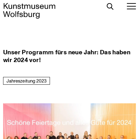
Toggle
To
Search
Pr
Me
Skip
Unser Programm fürs neue Jahr: Das haben
to
wir 2024 vor!
content
Jahreszeitung 2023