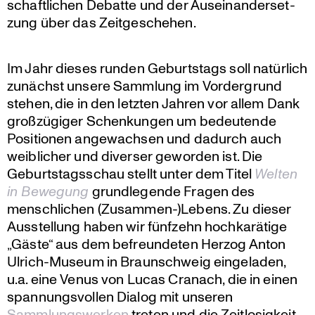
schaft­li­chen Debatte und der Ausein­an­der­set­
zung über das Zeitgeschehen.
Im Jahr dieses runden Geburts­tags soll natürlich
zunächst unsere Sammlung im Vorder­grund
stehen, die in den letzten Jahren vor allem Dank
großzü­giger Schen­kungen um bedeu­tende
Positionen angewachsen und dadurch auch
weibli­cher und diverser geworden ist. Die
Geburts­tags­schau stellt unter dem Titel
Welten
in Bewegung
grund­le­gende Fragen des
mensch­li­chen (Zusammen-)Lebens. Zu dieser
Ausstel­lung haben wir fünfzehn hochka­rä­tige
„Gäste“ aus dem befreun­deten Herzog Anton
Ulrich-Museum in Braun­schweig einge­laden,
u.a. eine Venus von Lucas Cranach, die in einen
spannungs­vollen Dialog mit unseren
Sammlungs­werken
treten und die Zeitlo­sig­keit