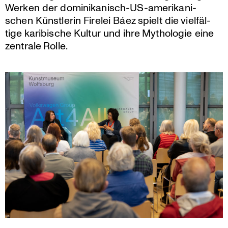
Werken der domini­ka­nisch-US-ameri­ka­ni­
schen Künst­lerin Firelei Báez spielt die vielfäl­
tige karibi­sche Kultur und ihre Mytho­logie eine
zentrale Rolle.