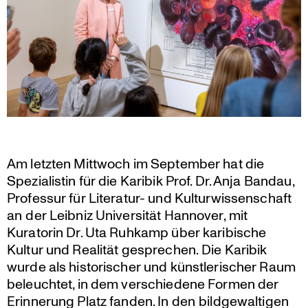
Am letzten Mittwoch im September hat die
Spezia­listin für die Karibik Prof. Dr. Anja Bandau,
Professur für Literatur- und Kultur­wis­sen­schaft
an der Leibniz Univer­sität Hannover, mit
Kuratorin Dr. Uta Ruhkamp über karibi­sche
Kultur und Realität gespre­chen. Die Karibik
wurde als histo­ri­scher und künst­le­ri­scher Raum
beleuchtet, in dem verschie­dene Formen der
Erinne­rung Platz fanden. In den bildge­wal­tigen