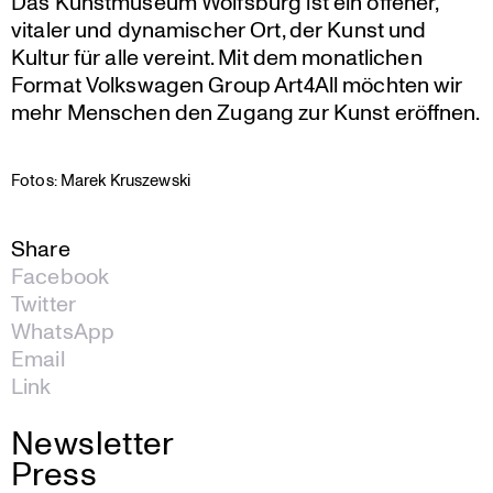
Das Kunst­mu­seum Wolfsburg ist ein offener,
vitaler und dynami­scher Ort, der Kunst und
Kultur für alle vereint. Mit dem monat­li­chen
Format Volks­wagen Group Art4All möchten wir
mehr Menschen den Zugang zur Kunst eröffnen.
Fotos: Marek Kruszewski
Share
Facebook
Twitter
WhatsApp
Email
Link
Newsletter
Press