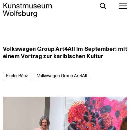
Toggle
To
Search
Pr
Me
Skip
Volkswagen Group Art4All im September: mit
to
einem Vortrag zur karibischen Kultur
content
Firelei Báez
Volkswagen Group Art4All