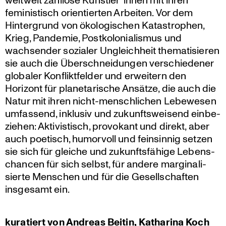
feminis­tisch orien­tierten Arbeiten. Vor dem
Hinter­grund von ökolo­gi­schen Katastro­phen,
Krieg, Pandemie, Postko­lo­nia­lismus und
wachsender sozialer Ungleich­heit thema­ti­sieren
sie auch die Überschnei­dungen verschie­dener
globaler Konflikt­felder und erweitern den
Horizont für plane­ta­ri­sche Ansätze, die auch die
Natur mit ihren nicht-mensch­li­chen Lebewesen
umfassend, inklusiv und zukunfts­wei­send einbe­
ziehen: Aktivis­tisch, provokant und direkt, aber
auch poetisch, humorvoll und feinsinnig setzen
sie sich für gleiche und zukunfts­fä­hige Lebens­
chancen für sich selbst, für andere margi­na­li­
sierte Menschen und für die Gesell­schaften
insgesamt ein.
kuratiert von Andreas Beitin, Katharina Koch