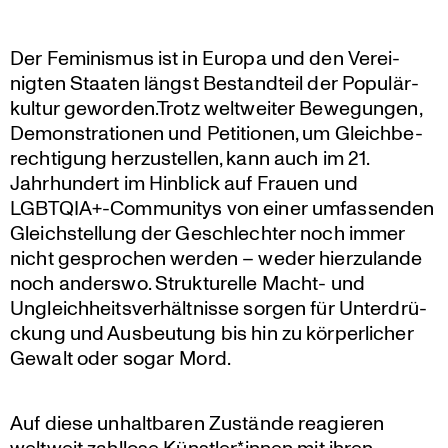
Der Feminismus ist in Europa und den Verei­
nigten Staaten längst Bestand­teil der Populär­
kultur geworden.Trotz weltweiter Bewegungen,
Demons­tra­tionen und Petitionen, um Gleich­be­
rech­ti­gung herzu­stellen, kann auch im 21.
Jahrhun­dert im Hinblick auf Frauen und
LGBTQIA+-Communitys von einer umfas­senden
Gleich­stel­lung der Geschlechter noch immer
nicht gespro­chen werden – weder hierzu­lande
noch anderswo. Struk­tu­relle Macht- und
Ungleich­heits­ver­hält­nisse sorgen für Unter­drü­
ckung und Ausbeu­tung bis hin zu körper­li­cher
Gewalt oder sogar Mord.
Auf diese unhalt­baren Zustände reagieren
weltweit zahllose Künstler*innen mit ihren