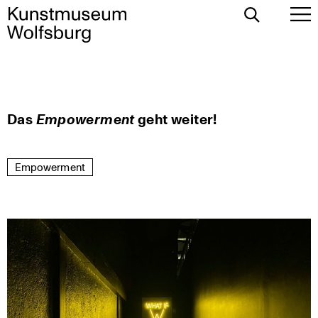
Toggle
To
Search
Pr
Me
Skip
Das
Empowerment
geht weiter!
to
content
Empowerment