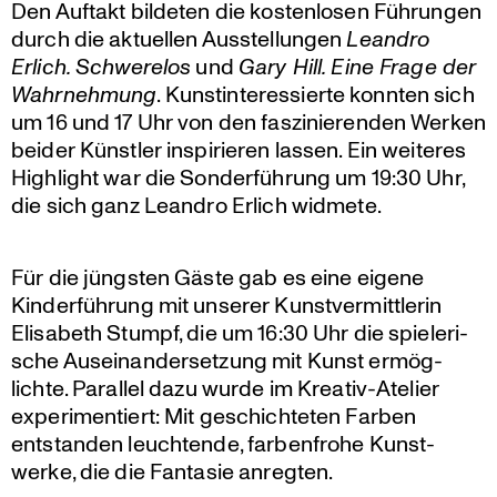
Den Auftakt bildeten die kosten­losen Führungen
durch die aktuellen Ausstel­lungen
Leandro
Erlich. Schwe­relos
und
Gary Hill. Eine Frage der
Wahrneh­mung
. Kunst­in­ter­es­sierte konnten sich
um 16 und 17 Uhr von den faszi­nie­renden Werken
beider Künstler inspi­rieren lassen. Ein weiteres
Highlight war die Sonder­füh­rung um 19:30 Uhr,
die sich ganz Leandro Erlich widmete.
Für die jüngsten Gäste gab es eine eigene
Kinder­füh­rung mit unserer Kunst­ver­mitt­lerin
Elisabeth Stumpf, die um 16:30 Uhr die spiele­ri­
sche Ausein­an­der­set­zung mit Kunst ermög­
lichte. Parallel dazu wurde im Kreativ-Atelier
experi­men­tiert: Mit geschich­teten Farben
entstanden leuch­tende, farben­frohe Kunst­
werke, die die Fantasie anregten.