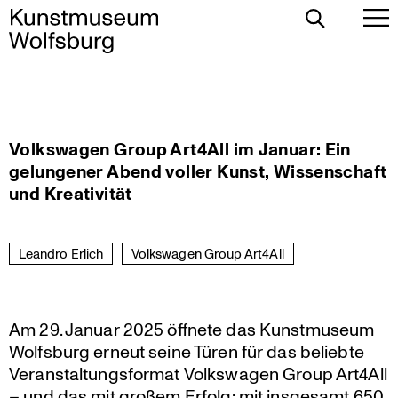
Toggle
To
Search
Pr
Me
Skip
Volkswagen Group Art4All im Januar: Ein
to
gelungener Abend voller Kunst, Wissenschaft
content
und Kreativität
Leandro Erlich
Volkswagen Group Art4All
Am 29. Januar 2025 öffnete das Kunst­mu­seum
Wolfsburg erneut seine Türen für das beliebte
Veran­stal­tungs­format Volks­wagen Group Art4All
– und das mit großem Erfolg: mit insgesamt 650