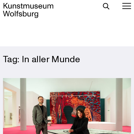
Toggle
To
Search
Pr
Me
Skip
Tag:
In aller Munde
to
content