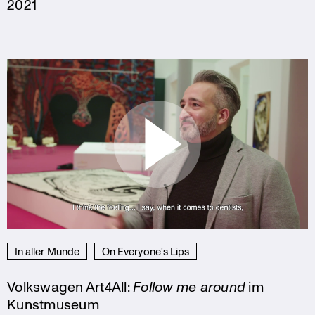
2021
In aller Munde
On Everyone's Lips
Volkswagen Art4All:
Follow me around
im
Kunstmuseum