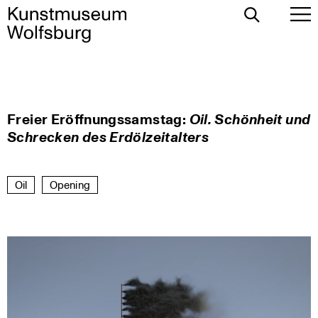
Toggle
To
Search
Pr
Me
Skip
Freier Eröffnungssamstag:
Oil. Schönheit und
to
Schrecken des Erdölzeitalters
content
Oil
Opening