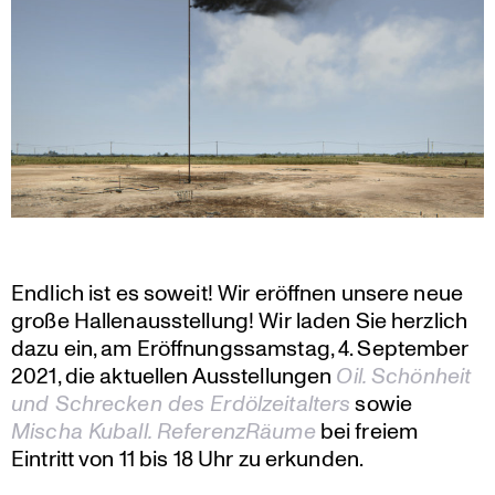
Endlich ist es soweit! Wir eröffnen unsere neue
große Hallen­aus­stel­lung! Wir laden Sie herzlich
dazu ein, am Eröff­nungs­samstag, 4. September
2021, die aktuellen Ausstel­lungen
Oil. Schönheit
und Schrecken des Erdöl­zeit­al­ters
sowie
Mischa Kuball. Referenz­Räume
bei freiem
Eintritt von 11 bis 18 Uhr zu erkunden.