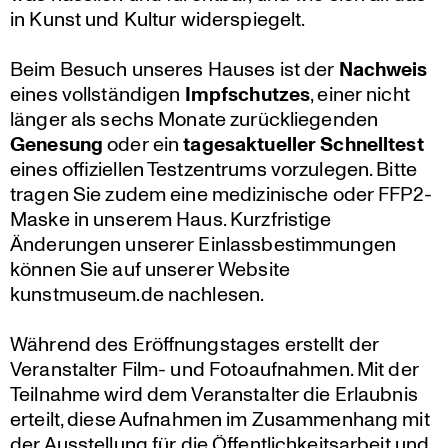
in Kunst und Kultur wider­spie­gelt.
Beim Besuch unseres Hauses ist der
Nachweis
eines vollstän­digen
Impfschutzes
, einer nicht
länger als sechs Monate zurück­lie­genden
Genesung
oder ein
tages­ak­tu­eller Schnell­test
eines offizi­ellen Testzen­trums vorzu­legen. Bitte
tragen Sie zudem eine medizi­ni­sche oder FFP2-
Maske in unserem Haus. Kurzfris­tige
Änderungen unserer Einlass­be­stim­mungen
können Sie auf unserer Website
kunstmuseum.de nachlesen.
Während des Eröff­nungs­tages erstellt der
Veran­stalter Film- und Fotoauf­nahmen. Mit der
Teilnahme wird dem Veran­stalter die Erlaubnis
erteilt, diese Aufnahmen im Zusam­men­hang mit
der Ausstel­lung für die Öffent­lich­keits­ar­beit und