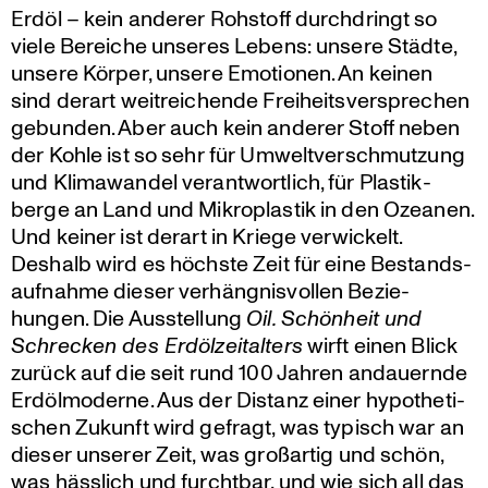
Erdöl – kein anderer Rohstoff durch­dringt so
viele Bereiche unseres Lebens: unsere Städte,
unsere Körper, unsere Emotionen. An keinen
sind derart weitrei­chende Freiheits­ver­spre­chen
gebunden. Aber auch kein anderer Stoff neben
der Kohle ist so sehr für Umwelt­ver­schmut­zung
und Klima­wandel verant­wort­lich, für Plastik­
berge an Land und Mikro­plastik in den Ozeanen.
Und keiner ist derart in Kriege verwi­ckelt.
Deshalb wird es höchste Zeit für eine Bestands­
auf­nahme dieser verhäng­nis­vollen Bezie­
hungen. Die Ausstel­lung
Oil. Schönheit und
Schrecken des Erdöl­zeit­al­ters
wirft einen Blick
zurück auf die seit rund 100 Jahren andau­ernde
Erdöl­mo­derne. Aus der Distanz einer hypothe­ti­
schen Zukunft wird gefragt, was typisch war an
dieser unserer Zeit, was großartig und schön,
was hässlich und furchtbar, und wie sich all das