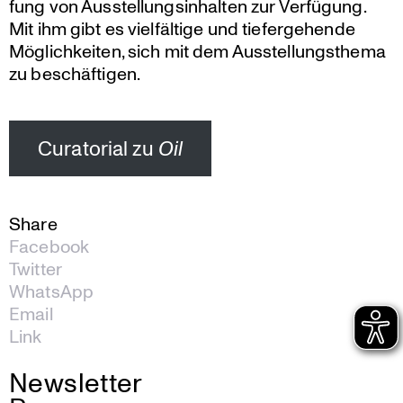
fung von Ausstel­lungs­in­halten zur Verfügung.
Mit ihm gibt es vielfäl­tige und tiefer­ge­hende
Möglich­keiten, sich mit dem Ausstel­lungs­thema
zu beschäftigen.
Curato­rial zu
Oil
Share
Facebook
Twitter
WhatsApp
Email
Link
Newsletter