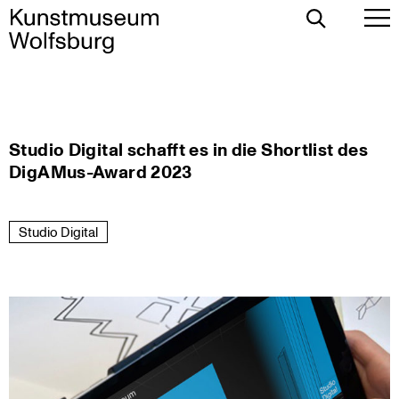
Toggle
To
Search
Pr
Me
Skip
Studio Digital schafft es in die Shortlist des
to
DigAMus-Award 2023
content
Studio Digital