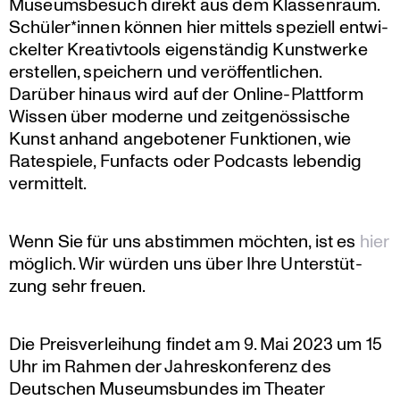
Museums­be­such direkt aus dem Klassen­raum.
Schüler*innen können hier mittels speziell entwi­
ckelter Kreativ­tools eigen­ständig Kunst­werke
erstellen, speichern und veröf­fent­li­chen.
Darüber hinaus wird auf der Online-Plattform
Wissen über moderne und zeitge­nös­si­sche
Kunst anhand angebo­tener Funktionen, wie
Ratespiele, Funfacts oder Podcasts lebendig
vermittelt.
Wenn Sie für uns abstimmen möchten, ist es
hier
möglich. Wir würden uns über Ihre Unter­stüt­
zung sehr freuen.
Die Preis­ver­lei­hung findet am 9. Mai 2023 um 15
Uhr im Rahmen der Jahres­kon­fe­renz des
Deutschen Museums­bundes im Theater