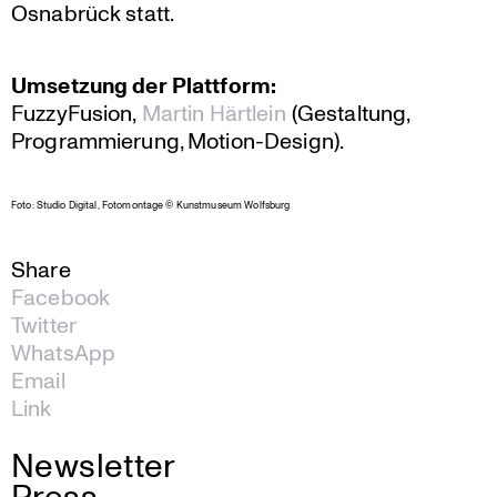
Osnabrück statt.
Umsetzung der Plattform:
Fuzzy­Fu­sion,
Martin Härtlein
(Gestal­tung,
Program­mie­rung, Motion-Design).
Foto: Studio Digital, Fotomon­tage © Kunst­mu­seum Wolfsburg
Share
Facebook
Twitter
WhatsApp
Email
Link
Newsletter
Press