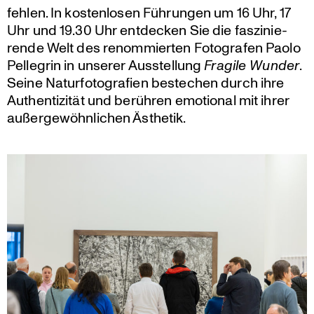
fehlen. In kosten­losen Führungen um 16 Uhr, 17
Uhr und 19.30 Uhr entdecken Sie die faszi­nie­
rende Welt des renom­mierten Fotografen Paolo
Pellegrin in unserer Ausstel­lung
Fragile Wunder
.
Seine Natur­fo­to­gra­fien bestechen durch ihre
Authen­ti­zität und berühren emotional mit ihrer
außer­ge­wöhn­li­chen Ästhetik.