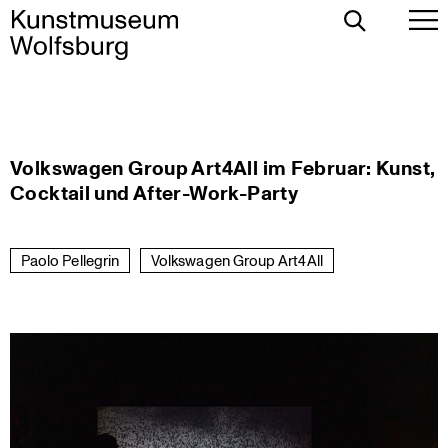
Toggle
To
Search
Pr
Me
Skip
Volkswagen Group Art4All im Februar: Kunst,
to
Cocktail und After-Work-Party
content
Paolo Pellegrin
Volkswagen Group Art4All