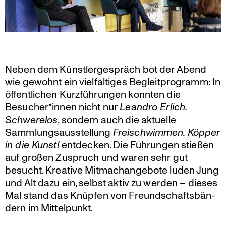
Neben dem Künst­ler­ge­spräch bot der Abend
wie gewohnt ein vielfäl­tiges Begleit­pro­gramm: In
öffent­li­chen Kurzfüh­rungen konnten die
Besucher*innen nicht nur
Leandro Erlich.
Schwe­relos
, sondern auch die aktuelle
Sammlungs­aus­stel­lung
Freischwimmen. Köpper
in die Kunst!
entdecken. Die Führungen stießen
auf großen Zuspruch und waren sehr gut
besucht. Kreative Mitma­ch­an­ge­bote luden Jung
und Alt dazu ein, selbst aktiv zu werden – dieses
Mal stand das Knüpfen von Freund­schafts­bän­
dern im Mittelpunkt.