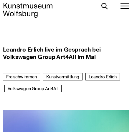
Toggle
To
Search
Pr
Me
Skip
Leandro Erlich live im Gespräch bei
to
Volkswagen Group Art4All im Mai
content
Freischwimmen
Kunstvermittlung
Leandro Erlich
Volkswagen Group Art4All