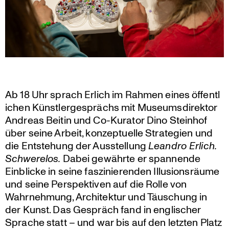
Ab 18 Uhr sprach Erlich im Rahmen eines öffent­l
i­chen Künst­ler­ge­sprächs mit Museums­di­rektor
Andreas Beitin und Co-Kurator Dino Steinhof
über seine Arbeit, konzep­tu­elle Strate­gien und
die Entste­hung der Ausstel­lung
Leandro Erlich.
Schwe­relos.
Dabei gewährte er spannende
Einblicke in seine faszi­nie­renden Illusi­ons­räume
und seine Perspek­tiven auf die Rolle von
Wahrneh­mung, Archi­tektur und Täuschung in
der Kunst. Das Gespräch fand in engli­scher
Sprache statt – und war bis auf den letzten Platz