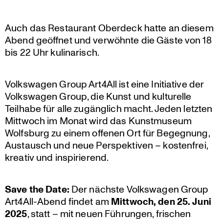
Auch das Restau­rant Oberdeck hatte an diesem
Abend geöffnet und verwöhnte die Gäste von 18
bis 22 Uhr kulinarisch.
Volks­wagen Group Art4All ist eine Initia­tive der
Volks­wagen Group, die Kunst und kultu­relle
Teilhabe für alle zugäng­lich macht. Jeden letzten
Mittwoch im Monat wird das Kunst­mu­seum
Wolfsburg zu einem offenen Ort für Begegnung,
Austausch und neue Perspek­tiven – kosten­frei,
kreativ und inspirierend.
Save the Date:
Der nächste Volks­wagen Group
Art4All-Abend findet am
Mittwoch, den 25. Juni
2025
, statt – mit neuen Führungen, frischen