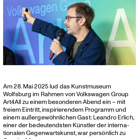
Am 28. Mai 2025 lud das Kunst­mu­seum
Wolfsburg im Rahmen von Volks­wagen Group
Art4All zu einem beson­deren Abend ein – mit
freiem Eintritt, inspi­rie­rendem Programm und
einem außer­ge­wöhn­li­chen Gast: Leandro Erlich,
einer der bedeu­tendsten Künstler der inter­na­
tio­nalen Gegen­warts­kunst, war persön­lich zu