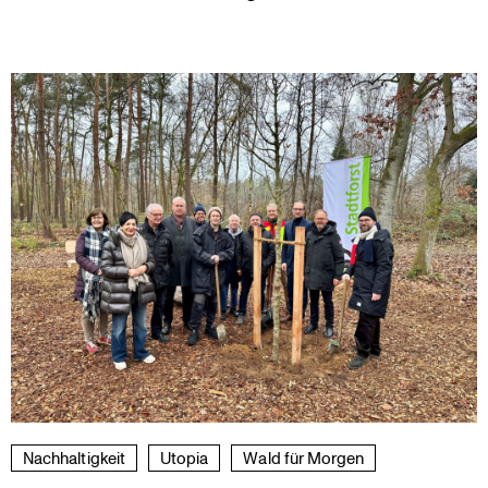
Nachhal­tig­keit
Utopia
Wald für Morgen