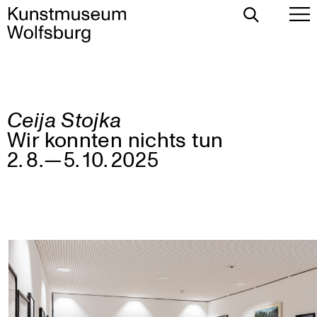
Toggle
To
Search
Pr
Me
Ceija Stojka
Skip
Wir konnten nichts tun
to
content
2. 8. — 5. 10. 2025