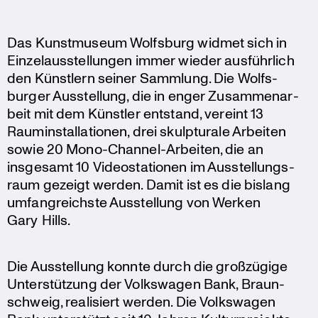
Das Kunst­mu­seum Wolfsburg widmet sich in
Einzel­aus­stel­lungen immer wieder ausführ­lich
den Künstlern seiner Sammlung. Die Wolfs­
burger Ausstel­lung, die in enger Zusam­men­ar­
beit mit dem Künstler entstand, vereint 13
Raumin­stal­la­tionen, drei skulp­tu­rale Arbeiten
sowie 20 Mono-Channel-Arbeiten, die an
insgesamt 10 Video­sta­tionen im Ausstel­lungs­
raum gezeigt werden. Damit ist es die bislang
umfang­reichste Ausstel­lung von Werken
Gary Hills.
Die Ausstel­lung konnte durch die großzü­gige
Unter­stüt­zung der Volks­wagen Bank, Braun­
schweig, reali­siert werden. Die Volks­wagen