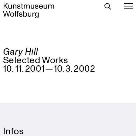
Suche
Ha
umschalten
um
Gary Hill
Zum
Selected Works
Inhalt
springen
10. 11. 2001 — 10. 3. 2002
Infos