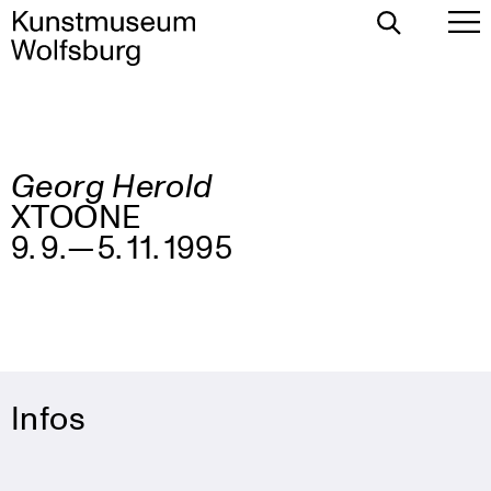
Suche
Ha
umschalten
um
Georg Herold
Zum
XTOONE
Inhalt
springen
9. 9. — 5. 11. 1995
Infos