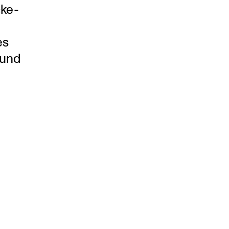
cke­
es
 und