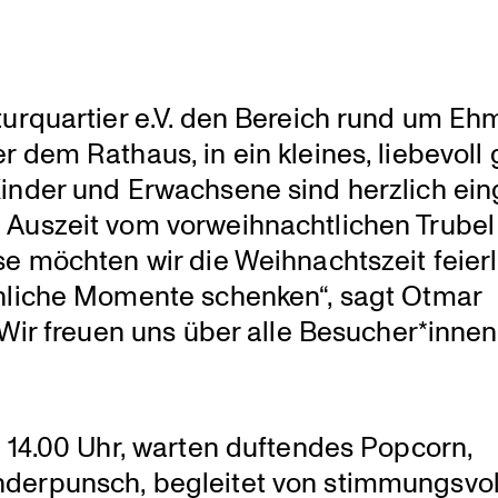
ur­quar­tier e.V. den Bereich rund um E
dem Rathaus, in ein kleines, liebevoll 
Kinder und Erwach­sene sind herzlich ein
Auszeit vom vorweih­nacht­li­chen Trubel
e möchten wir die Weihnachts­zeit feierl
öhliche Momente schenken“, sagt Otmar
„Wir freuen uns über alle Besucher*inne
 14.00 Uhr, warten duftendes Popcorn,
er­punsch, begleitet von stimmungs­vol