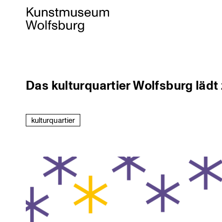
Skip
Das kulturquartier Wolfsburg lädt
to
content
kulturquartier