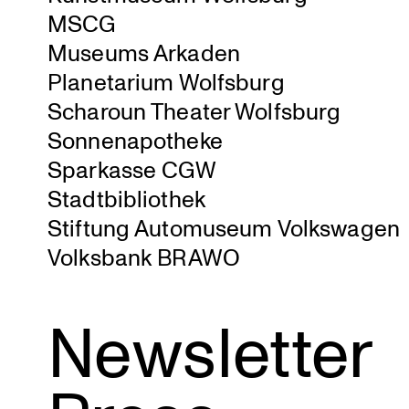
MSCG
Museums Arkaden
Plane­ta­rium Wolfsburg
Scharoun Theater Wolfsburg
Sonnen­apo­theke
Sparkasse CGW
Stadt­bi­blio­thek
Stiftung Automu­seum Volks­wagen
Volksbank BRAWO
Newsletter