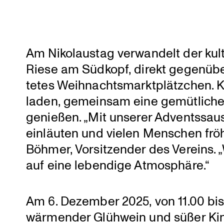
Am Nikolaustag verwan­delt der kult
Riese am Südkopf, direkt gegenüber 
tetes Weihnachts­markt­plätz­chen. 
laden, gemeinsam eine gemüt­liche 
genießen. „Mit unserer Advents­saus
einläuten und vielen Menschen fr
Böhmer, Vorsit­zender des Vereins. 
auf eine lebendige Atmosphäre.“
Am 6. Dezember 2025, von 11.00 bis
wärmender Glühwein und süßer Kind