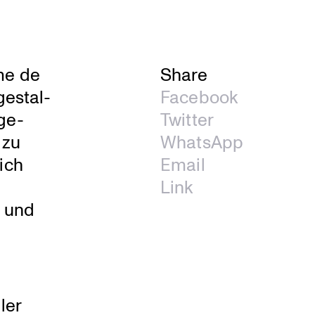
hme de
Share
gestal­
Facebook
ge­
Twitter
 zu
WhatsApp
ich
Email
Link
n und
ler