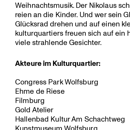
Weihnachts­musik. Der Nikolaus sch
reien an die Kinder. Und wer sein 
Glücksrad drehen und auf einen kle
kultur­quar­tiers freuen sich auf ei
viele strah­lende Gesichter.
Akteure im Kultur­quar­tier:
Congress Park Wolfsburg
Ehme de Riese
Filmburg
Gold Atelier
Hallenbad Kultur Am Schachtweg
Kunst­mu­seum Wolfsburg