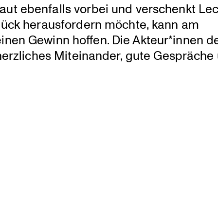
aut ebenfalls vorbei und verschenkt Le
Glück heraus­for­dern möchte, kann am
inen Gewinn hoffen. Die Akteur*innen d
n herzli­ches Mitein­ander, gute Gespräche