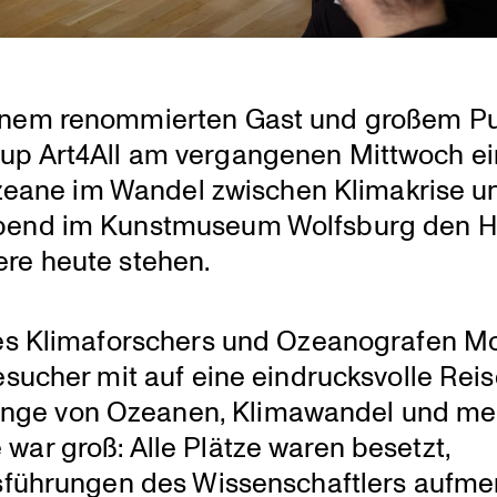
einem renom­mierten Gast und großem Pu
roup Art4All am vergan­genen Mittwoch ei
 Ozeane im Wandel zwischen Klima­krise u
Abend im Kunst­mu­seum Wolfsburg den 
ere heute stehen.
es Klima­for­schers und Ozeano­grafen Mo
esucher mit auf eine eindrucks­volle Rei
nge von Ozeanen, Klima­wandel und men
ar groß: Alle Plätze waren besetzt,
sfüh­rungen des Wissen­schaft­lers aufm