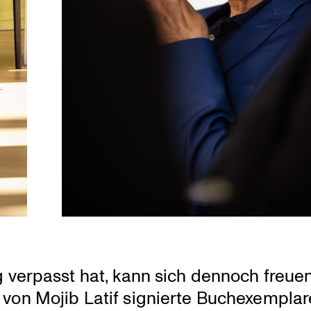
g verpasst hat, kann sich dennoch freuen
von Mojib Latif signierte Buchex­em­plar