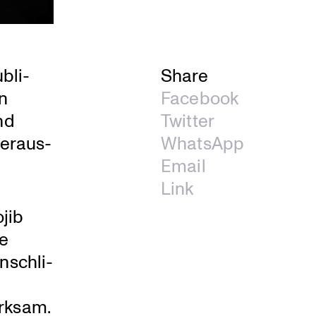
bli­
Share
n
Facebook
nd
Twitter
Heraus­
WhatsApp
Email
Link
jib
se
sch­li­
erksam.