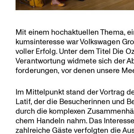
Mit einem hochak­tu­ellen Thema, 
kums­in­ter­esse war Volks­wagen G
voller Erfolg. Unter dem Titel Die
Verant­wor­tung widmete sich der 
for­de­rungen, vor denen unsere Me
Im Mittel­punkt stand der Vortrag d
Latif, der die Besuche­rinnen und B
durch die komplexen Zusam­men­hä
chem Handeln nahm. Das Interesse w
zahlreiche Gäste verfolgten die Au