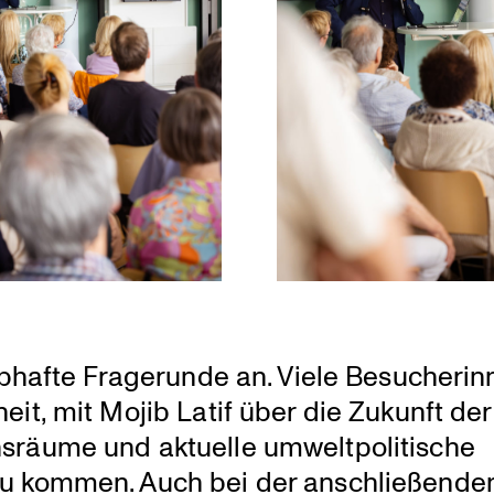
bhafte Frage­runde an. Viele Besuche­ri
it, mit Mojib Latif über die Zukunft der
räume und aktuelle umwelt­po­li­ti­sche
 zu kommen. Auch bei der anschlie­ßende