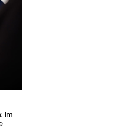
: Im
e