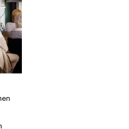
nnen
n