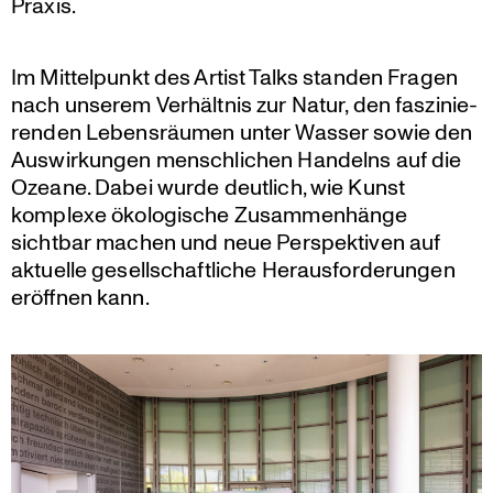
Praxis.
Im Mittel­punkt des Artist Talks standen Fragen
nach unserem Verhältnis zur Natur, den faszi­nie­
renden Lebens­räumen unter Wasser sowie den
Auswir­kungen mensch­li­chen Handelns auf die
Ozeane. Dabei wurde deutlich, wie Kunst
komplexe ökolo­gi­sche Zusam­men­hänge
sichtbar machen und neue Perspek­tiven auf
aktuelle gesell­schaft­liche Heraus­for­de­rungen
eröffnen kann.