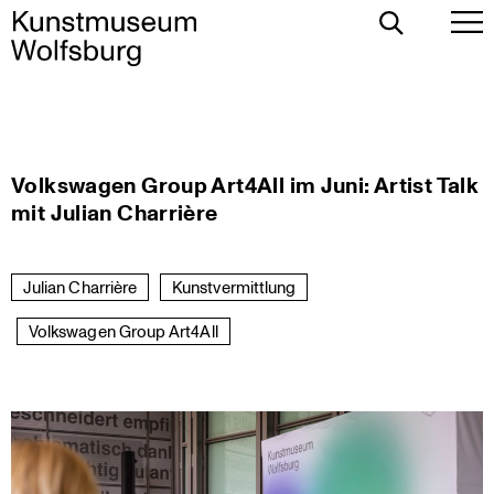
Toggle
To
Search
Pr
Me
Skip
Volkswagen Group Art4All im Juni: Artist Talk
to
mit Julian Charrière
content
Julian Charrière
Kunstvermittlung
Volkswagen Group Art4All