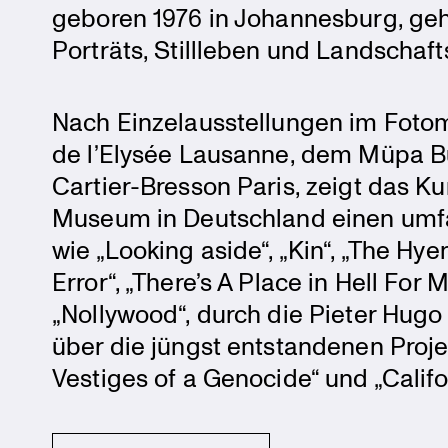
geboren 1976 in Johan­nes­burg, ge
Porträts, Still­leben und Landschafts
Nach Einzel­aus­stel­lungen im F
de l’Elysée Lausanne, dem Müpa B
Cartier-Bresson Paris, zeigt das K
Museum in Deutsch­land einen umfa
wie „Looking aside“, „Kin“, „The H
Error“, „There’s A Place in Hell For
„Nollywood“, durch die Pieter Hugo
über die jüngst entstan­denen Proj
Vestiges of a Genocide“ und „Califor