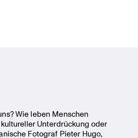
 uns? Wie leben Menschen
ultu­reller Unter­drü­ckung oder
a­ni­sche Fotograf Pieter Hugo,