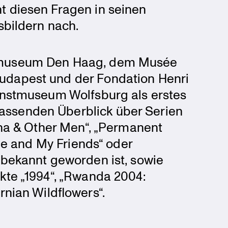
ht diesen Fragen in seinen
­bil­dern nach.
otomu­seum Den Haag, dem Musée
udapest und der Fondation Henri
unst­mu­seum Wolfsburg als erstes
s­senden Überblick über Serien
yena & Other Men“, „Permanent
 Me and My Friends“ oder
 bekannt geworden ist, sowie
ekte „1994“, „Rwanda 2004:
­nian Wildflowers“.