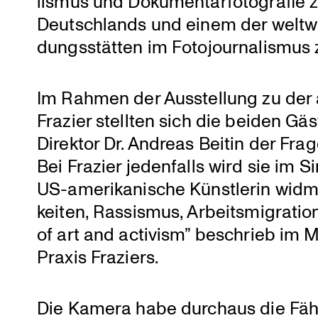
lismus und Dokumen­tar­fo­to­grafie
Deutsch­lands und einem der weltwei
dungs­stätten im Fotojour­na­lismus
Im Rahmen der Ausstel­lung zu der a
Frazier stellten sich die beiden G
Direktor Dr. Andreas Beitin der Fra
Bei Frazier jeden­falls wird sie im
US-ameri­ka­ni­sche Künst­lerin wid
keiten, Rassismus, Arbeits­mi­gra­ti
of art and activism” beschrieb im Mä
Praxis Fraziers.
Die Kamera habe durchaus die Fäh