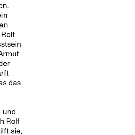
en.
ein
ran
 Rolf
st­sein
 Armut
der
rft
das das
,
– und
h Rolf
ft sie,