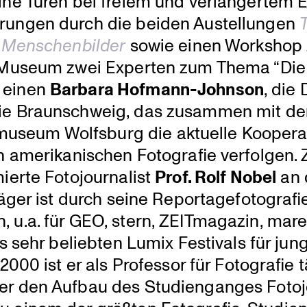
ne Türen bei freiem und verlän­gertem Ei
hrungen durch die beiden Austel­lungen
d
Menschen­bilder
sowie einen Workshop
s Museum zwei Experten zum Thema “Die
 einen
Barbara Hofmann-Johnson
, die 
hie Braun­schweig, das zusammen mit d
seum Wolfsburg die aktuelle Koope­ra­
en ameri­ka­ni­schen Fotografie verfolgen.
ierte Fotojour­na­list
Prof. Rolf Nobel
an
er ist durch seine Repor­ta­ge­fo­to­gra­fi
u.a. für GEO, stern, ZEITma­gazin, mar
s sehr beliebten Lumix Festivals für jun
2000 ist er als Professor für Fotografie t
r den Aufbau des Studi­en­ganges Fotoj