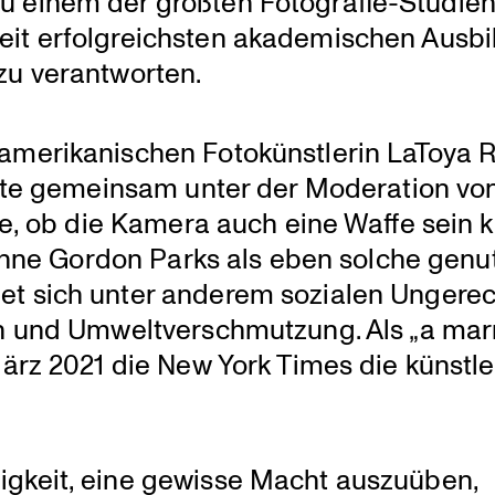
 zu einem der größten Fotografie-Studi­e
t erfolg­reichsten akade­mi­schen Ausbi
 zu verantworten.
meri­ka­ni­schen Fotokünst­lerin LaToya 
äste gemeinsam unter der Modera­tion vo
ge, ob die Kamera auch eine Waffe sein 
 Sinne Gordon Parks als eben solche genut
met sich unter anderem sozialen Ungerech
on und Umwelt­ver­schmut­zung. Als „a ma
rz 2021 die New York Times die künst­le­
igkeit, eine gewisse Macht auszuüben,