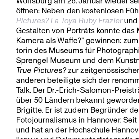
Wolfsburg am 26. Januar wieder sei
öffnen: Neben den kosten­losen Fü
Pictures? La Toya Ruby Frazier
un
Gestalten von Porträts konnte da
Kamera als Waffe?” gewinnen: zum
torin des Museums für Photo­gra­p
Sprengel Museum und dem Kunst­mu­
True Pictures?
zur zeitge­nös­si­sch
anderen betei­ligte sich der renom­m
Talk. Der Dr.-Erich-Salomon-Preisträg
über 50 Ländern bekannt geworden, 
Brigitte. Er ist zudem Begründer de
Fotojour­na­lismus in Hannover. Seit 
und hat an der Hochschule Hannove