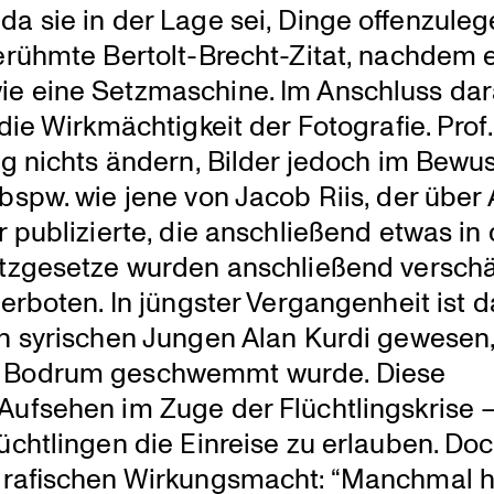
 sie in der Lage sei, Dinge offen­zu­leg
erühmte Bertolt-Brecht-Zitat, nachdem 
ie eine Setzma­schine. Im Anschluss da
ie Wirkmäch­tig­keit der Fotografie. Prof.
fig nichts ändern, Bilder jedoch im Bewus
 bspw. wie jene von Jacob Riis, der über
publi­zierte, die anschlie­ßend etwas in 
utz­ge­setze wurden anschlie­ßend verschä
verboten. In jüngster Vergan­gen­heit ist 
gen syrischen Jungen Alan Kurdi gewesen
n Bodrum geschwemmt wurde. Diese
ufsehen im Zuge der Flücht­lings­krise 
ücht­lingen die Einreise zu erlauben. Doc
ra­fi­schen Wirkungs­macht: “Manchmal hil