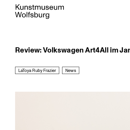
Skip
Review: Volkswagen Art4All im Ja
to
content
LaToya Ruby Frazier
News