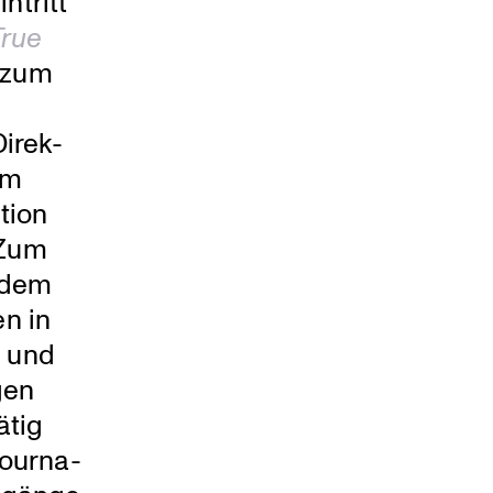
ntritt
True
 zum
Direk­
em
tion
 Zum
 dem
en in
e und
gen
ätig
our­na­