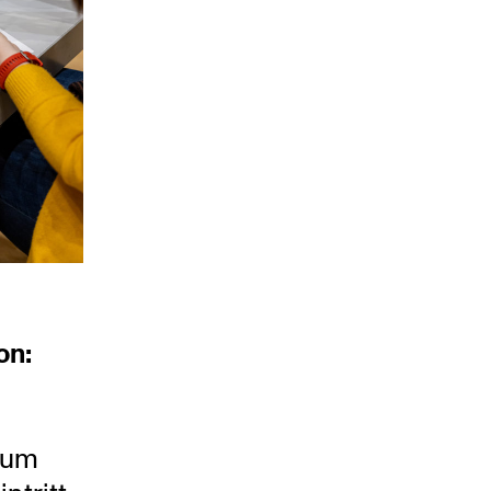
on:
seum