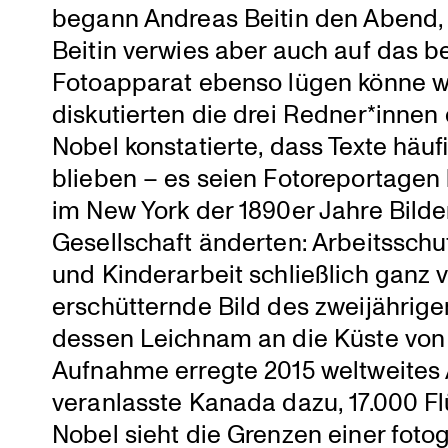
begann Andreas Beitin den Abend, da
Beitin verwies aber auch auf das b
Fotoap­parat ebenso lügen könne w
disku­tierten die drei Redner*innen d
Nobel konsta­tierte, dass Texte häu
blieben – es seien Fotore­por­tagen
im New York der 1890er Jahre Bilder 
Gesell­schaft änderten: Arbeits­sch
und Kinder­ar­beit schließ­lich ganz 
erschüt­ternde Bild des zweijäh­ri
dessen Leichnam an die Küste vo
Aufnahme erregte 2015 weltweites A
veran­lasste Kanada dazu, 17.000 Fl
Nobel sieht die Grenzen einer fotog